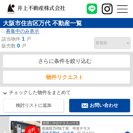
井上不動産株式会社
大阪市住吉区万代 不動産一覧
募集中のみ表示
1
該当物件
戸
0
販売数
戸
さらに条件を絞り込む
物件リクエスト
チェックした物件をまとめて
検討リストに追加
お問い合わせ
売買｜中古テラスハウス
住吉区万代6丁目 中古テラス
南海高野線
「
住吉東
」駅 徒歩6分