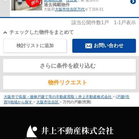
過去掲載物件
大阪府
大阪市住吉区
万代
６丁目8-21
該当公開件数
1
戸
1-1
戸表示
チェックした物件をまとめて
検討リストに追加
お問い合わせ
さらに条件を絞り込む
物件リクエスト
大阪市で長屋・連棟戸建て等の不動産買取｜井上不動産株式会社
>
(戸建(売
買))地域から探す
>
大阪市住吉区
>
万代の戸建(売買)
井上不動産株式会社