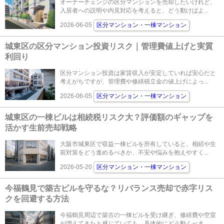
オーナーチェンジの区分マンションを売却したいけれど、
入居者への説明や内見対応を考えると、どう動けばよ...
2026-06-05
区分マンション・一棟マンション
城東区の区分マンション投資リスク｜管理費値上げと実質
利回り
区分マンション投資は家賃収入が安定していれば安心だと
考えがちですが、管理費や修繕積立金の値上げによっ...
2026-06-05
区分マンション・一棟マンション
城東区の一棟ビルは相続税リスク大？評価額のギャップを
活かす生前売却戦略
大阪市城東区で収益一棟ビルを所有していると、相続や生
前対策をどう進めるべきか、不安や悩みを抱えやすく...
2026-05-20
区分マンション・一棟マンション
今福鶴見で築古ビルを守るな？リバランス売却で赤字リス
クを回避する方法
今福鶴見周辺で築古の一棟ビルを受け継ぎ、修繕費や空室
が増えてきたと感じていても、具体的にどう動くべき...