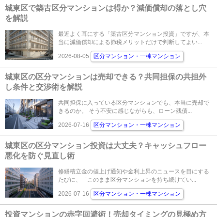
城東区で築古区分マンションは得か？減価償却の落とし穴
を解説
最近よく耳にする「築古区分マンション投資」ですが、本
当に減価償却による節税メリットだけで判断してよい...
2026-08-05
区分マンション・一棟マンション
城東区の区分マンションは売却できる？共同担保の共担外
し条件と交渉術を解説
共同担保に入っている区分マンションでも、本当に売却で
きるのか。 そう不安に感じながらも、ローン残債...
2026-07-16
区分マンション・一棟マンション
城東区の区分マンション投資は大丈夫？キャッシュフロー
悪化を防ぐ見直し術
修繕積立金の値上げ通知や金利上昇のニュースを目にする
たびに、「このまま区分マンションを持ち続けてい...
2026-07-16
区分マンション・一棟マンション
投資マンションの赤字回避術！売却タイミングの見極め方