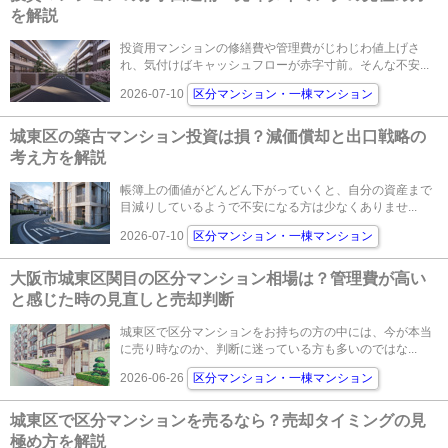
を解説
投資用マンションの修繕費や管理費がじわじわ値上げさ
れ、気付けばキャッシュフローが赤字寸前。そんな不安...
2026-07-10
区分マンション・一棟マンション
城東区の築古マンション投資は損？減価償却と出口戦略の
考え方を解説
帳簿上の価値がどんどん下がっていくと、自分の資産まで
目減りしているようで不安になる方は少なくありませ...
2026-07-10
区分マンション・一棟マンション
大阪市城東区関目の区分マンション相場は？管理費が高い
と感じた時の見直しと売却判断
城東区で区分マンションをお持ちの方の中には、今が本当
に売り時なのか、判断に迷っている方も多いのではな...
2026-06-26
区分マンション・一棟マンション
城東区で区分マンションを売るなら？売却タイミングの見
極め方を解説