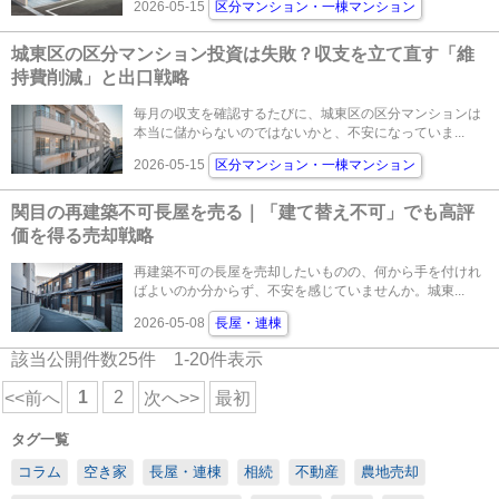
2026-05-15
区分マンション・一棟マンション
城東区の区分マンション投資は失敗？収支を立て直す「維
持費削減」と出口戦略
毎月の収支を確認するたびに、城東区の区分マンションは
本当に儲からないのではないかと、不安になっていま...
2026-05-15
区分マンション・一棟マンション
関目の再建築不可長屋を売る｜「建て替え不可」でも高評
価を得る売却戦略
再建築不可の長屋を売却したいものの、何から手を付けれ
ばよいのか分からず、不安を感じていませんか。城東...
2026-05-08
長屋・連棟
該当公開件数
25
件
1-20
件表示
1
2
<<前へ
次へ>>
最初
タグ一覧
コラム
空き家
長屋・連棟
相続
不動産
農地売却