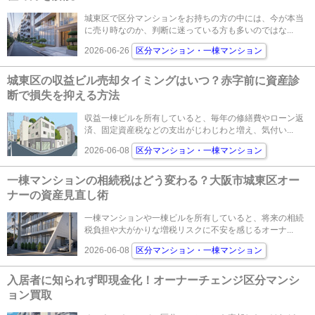
城東区で区分マンションをお持ちの方の中には、今が本当
に売り時なのか、判断に迷っている方も多いのではな...
2026-06-26
区分マンション・一棟マンション
城東区の収益ビル売却タイミングはいつ？赤字前に資産診
断で損失を抑える方法
収益一棟ビルを所有していると、毎年の修繕費やローン返
済、固定資産税などの支出がじわじわと増え、気付い...
2026-06-08
区分マンション・一棟マンション
一棟マンションの相続税はどう変わる？大阪市城東区オー
ナーの資産見直し術
一棟マンションや一棟ビルを所有していると、将来の相続
税負担や大がかりな増税リスクに不安を感じるオーナ...
2026-06-08
区分マンション・一棟マンション
入居者に知られず即現金化！オーナーチェンジ区分マンシ
ョン買取