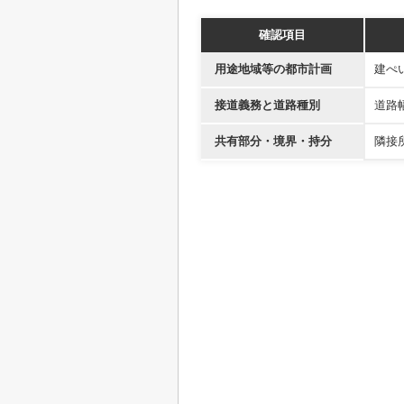
確認項目
用途地域等の都市計画
建ぺ
接道義務と道路種別
道路
共有部分・境界・持分
隣接