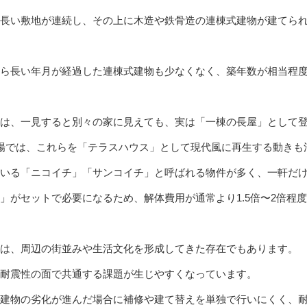
長い敷地が連続し、その上に木造や鉄骨造の連棟式建物が建てら
ら長い年月が経過した連棟式建物も少なくなく、築年数が相当程
は、一見すると別々の家に見えても、実は「一棟の長屋」として
場では、これらを「テラスハウス」として現代風に再生する動きも
いる「ニコイチ」「サンコイチ」と呼ばれる物件が多く、一軒だ
」がセットで必要になるため、解体費用が通常より1.5倍〜2倍程
物は、周辺の街並みや生活文化を形成してきた存在でもあります。
耐震性の面で共通する課題が生じやすくなっています。
建物の劣化が進んだ場合に補修や建て替えを単独で行いにくく、