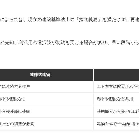
によっては、現在の建築基準法上の「接道義務」を満たさず、再
や売却、利活用の選択肢が制約を受ける場合があり、早い段階か
連棟式建物
向に連続する住戸
上下左右に配置された
廊下や階段なし
廊下や階段など共用
が直接外部に接続
共用部分から各戸に出
住戸との調整が必要
建物全体で一体的に計