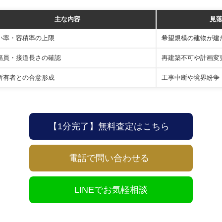
主な内容
見
い率・容積率の上限
希望規模の建物が建
幅員・接道長さの確認
再建築不可や計画変
所有者との合意形成
工事中断や境界紛争
【1分完了】無料査定はこちら
電話で問い合わせる
LINEでお気軽相談