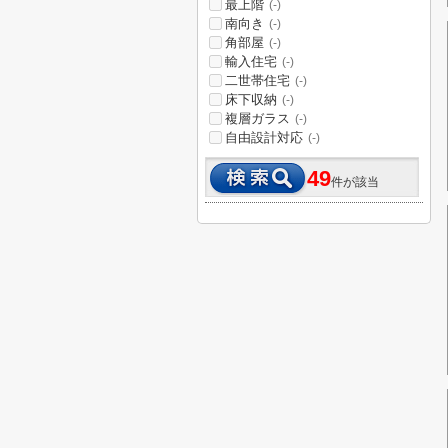
最上階
(-)
南向き
(-)
角部屋
(-)
輸入住宅
(-)
二世帯住宅
(-)
床下収納
(-)
複層ガラス
(-)
自由設計対応
(-)
49
件が該当