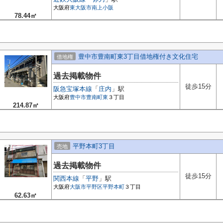
大阪府
東大阪市
南上小阪
78.44㎡
豊中市豊南町東3丁目借地権付き文化住宅
借地権
過去掲載物件
徒歩15分
阪急宝塚本線
「
庄内
」駅
大阪府
豊中市
豊南町東
３丁目
214.87㎡
平野本町3丁目
売地
過去掲載物件
徒歩15分
関西本線
「
平野
」駅
大阪府
大阪市平野区
平野本町
３丁目
62.63㎡