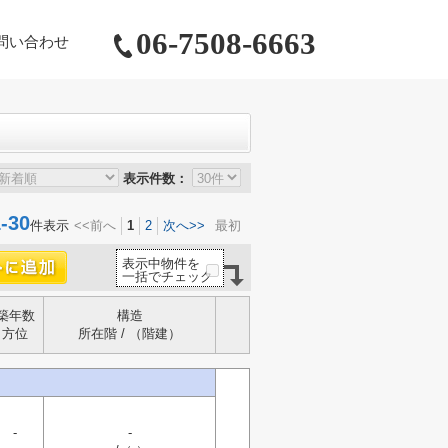
06-7508-6663
問い合わせ
表示件数：
30
件表示
<<前へ
1
2
次へ>>
最初
表示中物件を
一括でチェック
築年数
構造
方位
所在階 / （階建）
-
-