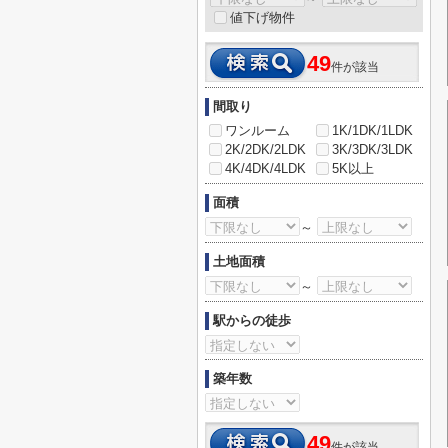
値下げ物件
49
件が該当
間取り
ワンルーム
1K/1DK/1LDK
2K/2DK/2LDK
3K/3DK/3LDK
4K/4DK/4LDK
5K以上
面積
～
土地面積
～
駅からの徒歩
築年数
49
件が該当