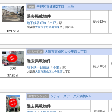
平野区喜連東2丁目 土地
売地
過去掲載物件
徒歩12分
地下鉄谷町線
「
出戸
」駅
大阪府
大阪市平野区
喜連東
２丁目2-64
129.58㎡
大阪市東成区大今里西１丁目
中古一戸建
過去掲載物件
徒歩10分
地下鉄千日前線
「
今里
」駅
3DK
大阪府
大阪市東成区
大今里西
１丁目
37.20㎡
シティーズアーク天満橋602
中古マンション
過去掲載物件
徒歩8分