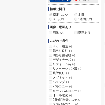
情報公開日
指定しない
本日
3日以内
1週間以内
画像・動画あり
画像あり
動画あり
こだわり条件
ペット相談
(-)
陽当り良好
(-)
閑静な住宅地
(-)
デザイナーズ
(-)
リフォーム済
(-)
リノベーション済
(-)
眺望良好
(-)
メゾネット
(-)
ベランダ
(-)
バルコニー
(-)
ルーフバルコニー
(-)
オール電化
(-)
24時間換気システム
(-)
２面バルコニー
(-)