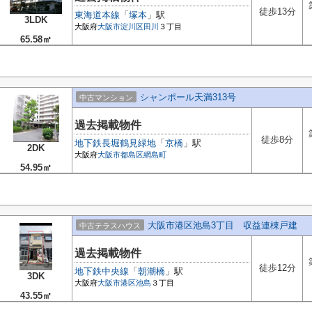
徒歩13分
東海道本線
「
塚本
」駅
3LDK
大阪府
大阪市淀川区
田川
３丁目
65.58㎡
シャンポール天満313号
中古マンション
過去掲載物件
徒歩8分
地下鉄長堀鶴見緑地
「
京橋
」駅
2DK
大阪府
大阪市都島区
網島町
54.95㎡
大阪市港区池島3丁目 収益連棟戸建
中古テラスハウス
過去掲載物件
徒歩12分
地下鉄中央線
「
朝潮橋
」駅
3DK
大阪府
大阪市港区
池島
３丁目
43.55㎡