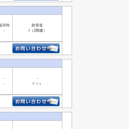
築30年
鉄骨造
-
-/（2階建）
-
-
-
-/（-）