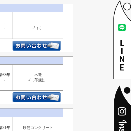
-
-
-
-/（-）
築63年
木造
-
-/（2階建）
築31年
鉄筋コンクリート