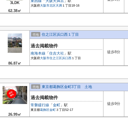
東西線
「
大阪天満宮
」駅
3LDK
大阪府
大阪市北区
天満
１丁目18-16
62.38㎡
住之江区浜口西１丁目
売地
過去掲載物件
徒歩8分
南海本線
「
住吉大社
」駅
大阪府
大阪市住之江区
浜口西
１丁目
86.87㎡
東京都葛飾区金町3丁目 土地
売地
過去掲載物件
徒歩9分
常磐緩行線
「
金町
」駅
東京都
葛飾区
金町
３丁目52-17
26.99㎡