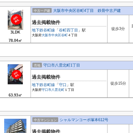
大阪市中央区谷町4丁目 鉄骨中古戸建
中古一戸建
過去掲載物件
徒歩3分
地下鉄谷町線
「
谷町四丁目
」駅
3LDK
大阪府
大阪市中央区
谷町
４丁目
78.04㎡
守口市八雲北町1丁目
売地
過去掲載物件
徒歩15分
地下鉄谷町線
「
守口
」駅
大阪府
守口市
八雲北町
１丁目
63.93㎡
シャルマンコーポ塚本612号
中古マンション
過去掲載物件