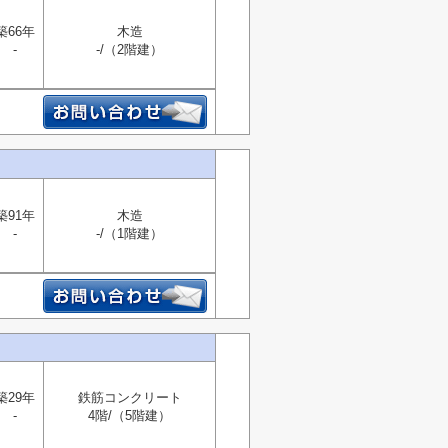
築66年
木造
-
-/（2階建）
築91年
木造
-
-/（1階建）
築29年
鉄筋コンクリート
-
4階/（5階建）