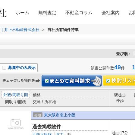
ホーム
無料査定
不動産コラム
会社案内
お
取｜井上不動産株式会社
>
自社所有物件特集
並び順：
49
1-
募集中のみ表示
該当公開件数
件
外観
/
間取り図
価格
駅徒歩
停歩
交通 / 所在地
間取り/面積
東大阪市南上小阪
売地
過去掲載物件
徒歩17分
近鉄大阪線
「
弥刀
」駅