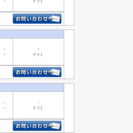
-
-/（-）
-
-
-
-/（-）
-
-
-
-/（-）