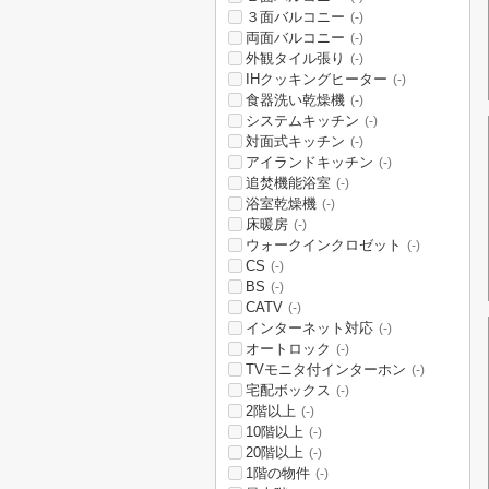
３面バルコニー
(-)
両面バルコニー
(-)
外観タイル張り
(-)
IHクッキングヒーター
(-)
食器洗い乾燥機
(-)
システムキッチン
(-)
対面式キッチン
(-)
アイランドキッチン
(-)
追焚機能浴室
(-)
浴室乾燥機
(-)
床暖房
(-)
ウォークインクロゼット
(-)
CS
(-)
BS
(-)
CATV
(-)
インターネット対応
(-)
オートロック
(-)
TVモニタ付インターホン
(-)
宅配ボックス
(-)
2階以上
(-)
10階以上
(-)
20階以上
(-)
1階の物件
(-)