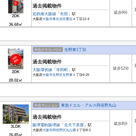
過去掲載物件
徒歩9分
近鉄南大阪線
「
矢田
」駅
2DK
大阪府
大阪市東住吉区
鷹合
４丁目12-4
36.68㎡
生野東1丁目
中古テラスハウス
過去掲載物件
徒歩12分
大阪環状線
「
寺田町
」駅
2DK
大阪府
大阪市生野区
生野東
１丁目6-20
28.02㎡
東急ドエル・アルス阿倍野丸山
中古マンション
過去掲載物件
徒歩8分
阪堺電軌阪堺線
「
北天下茶屋
」駅
3LDK
大阪府
大阪市阿倍野区
丸山通
２丁目8-2
76.85㎡