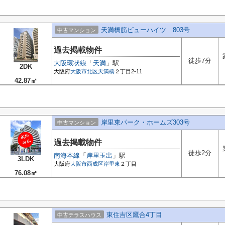
天満橋筋ビューハイツ 803号
中古マンション
過去掲載物件
徒歩7分
大阪環状線
「
天満
」駅
2DK
大阪府
大阪市北区
天満橋
２丁目2-11
42.87㎡
岸里東パーク・ホームズ303号
中古マンション
過去掲載物件
徒歩2分
南海本線
「
岸里玉出
」駅
3LDK
大阪府
大阪市西成区
岸里東
２丁目
76.08㎡
東住吉区鷹合4丁目
中古テラスハウス