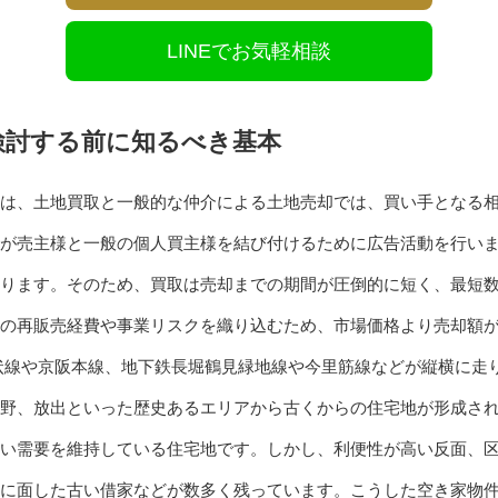
LINEでお気軽相談
検討する前に知るべき基本
は、土地買取と一般的な仲介による土地売却では、買い手となる
が売主様と一般の個人買主様を結び付けるために広告活動を行い
ります。そのため、買取は売却までの期間が圧倒的に短く、最短
の再販売経費や事業リスクを織り込むため、市場価格より売却額
状線や京阪本線、地下鉄長堀鶴見緑地線や今里筋線などが縦横に走
野、放出といった歴史あるエリアから古くからの住宅地が形成さ
い需要を維持している住宅地です。しかし、利便性が高い反面、
に面した古い借家などが数多く残っています。こうした空き家物