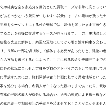
化や確実な空き家処分を目的とした買取ニーズが非常に高まって
があるのかという疑問が生じやすい背景には、古い建物が残った
主様をターゲットにする仲介売却では、建物を残したまま古家付
することを前提に交渉するケースが見られます。一方、更地渡し
建物を完全に解体し、綺麗な更地にしてから引き渡す約束を交わ
り、長屋の一部を切り離して解体する必要があったりと、建物の
らの方法を選択するかによって、手元に残る現金や売却完了まで
自身の状況に合わせた方針をプロのアドバイスのもとで整理して
に手放すためには、権利関係や都市計画に基づく用途地域といっ
家を処分する場合、名義人が亡くなった親のままであったり、親
有権の登記名義人が複数いる場合や、過去の融資による抵当権な
の意思統一や相続登記の手続きを済ませておくことが欠かせませ