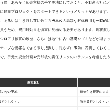
う際、あらかじめ売主様の手で更地にしておくと、不動産会社に
に建築プロジェクトをスタートできるというメリットがあります
、あるいは引き渡し前に数百万円単位の高額な解体費用を一時的
負うため、費用対効果を慎重に見極める必要があります。現状渡
シロアリ被害の履歴、さらには地中に古い基礎やゴミなどが埋ま
ティブな情報をできる限り把握し、隠さずに事前に説明しておく
で、手元の資金計画や売却後の責任リスクのバランスを考慮した
更地渡し
等のない更地
建物付き現況のまま
負担としやすい
買主負担としやすい