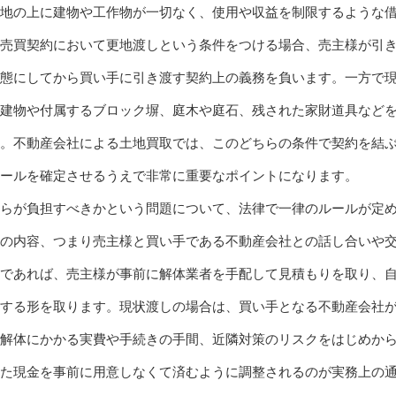
地の上に建物や工作物が一切なく、使用や収益を制限するような
売買契約において更地渡しという条件をつける場合、売主様が引
態にしてから買い手に引き渡す契約上の義務を負います。一方で
建物や付属するブロック塀、庭木や庭石、残された家財道具など
。不動産会社による土地買取では、このどちらの条件で契約を結
ールを確定させるうえで非常に重要なポイントになります。
らが負担すべきかという問題について、法律で一律のルールが定
の内容、つまり売主様と買い手である不動産会社との話し合いや
であれば、売主様が事前に解体業者を手配して見積もりを取り、
する形を取ります。現状渡しの場合は、買い手となる不動産会社
解体にかかる実費や手続きの手間、近隣対策のリスクをはじめか
た現金を事前に用意しなくて済むように調整されるのが実務上の