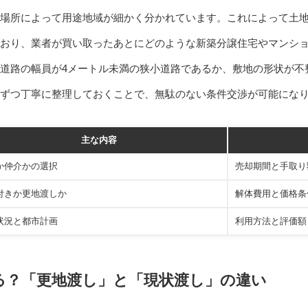
場所によって用途地域が細かく分かれています。これによって土
おり、業者が買い取ったあとにどのような新築分譲住宅やマンシ
道路の幅員が4メートル未満の狭小道路であるか、敷地の形状が不
ずつ丁寧に整理しておくことで、無駄のない条件交渉が可能にな
主な内容
か仲介かの選択
売却期間と手取り
付きか更地渡しか
解体費用と価格条
状況と都市計画
利用方法と評価額
る？「更地渡し」と「現状渡し」の違い