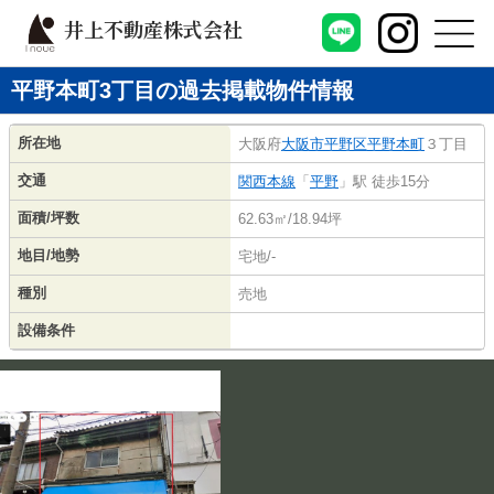
井上不動産株式会社
平野本町3丁目の過去掲載物件情報
所在地
大阪府
大阪市平野区
平野本町
３丁目
交通
関西本線
「
平野
」駅 徒歩15分
面積/坪数
62.63㎡/18.94坪
地目/地勢
宅地/-
種別
売地
設備条件