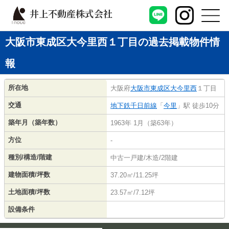
井上不動産株式会社
大阪市東成区大今里西１丁目の過去掲載物件情
報
所在地
大阪府
大阪市東成区
大今里西
１丁目
交通
地下鉄千日前線
「
今里
」駅 徒歩10分
築年月（築年数）
1963年 1月（築63年）
方位
-
種別/構造/階建
中古一戸建/木造/2階建
建物面積/坪数
37.20㎡/11.25坪
土地面積/坪数
23.57㎡/7.12坪
設備条件