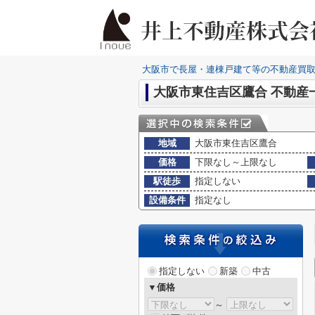
大阪市で長屋・連棟戸建て等の不動産買
大阪市東住吉区鷹合 不動産
地域
大阪市東住吉区鷹合
価格
下限なし～上限なし
駅徒歩
指定しない
設備条件
指定なし
指定しない
新築
中古
▼価格
～