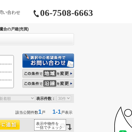
06-7508-6663
問い合わせ
鷹合の戸建(売買)
表示件数：
1
1-1
該当公開件数
戸
戸表示
表示中物件を
一括でチェック