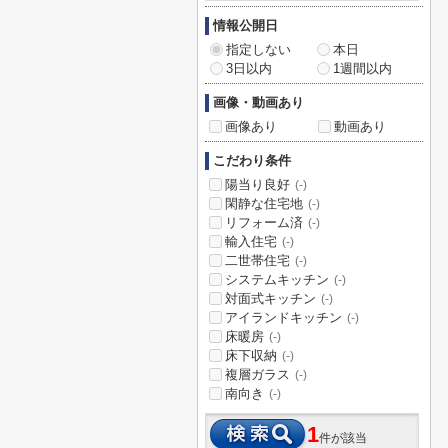
情報公開日
指定しない
本日
3日以内
1週間以内
画像・動画あり
画像あり
動画あり
こだわり条件
陽当り良好
(-)
閑静な住宅地
(-)
リフォーム済
(-)
輸入住宅
(-)
二世帯住宅
(-)
システムキッチン
(-)
対面式キッチン
(-)
アイランドキッチン
(-)
床暖房
(-)
床下収納
(-)
複層ガラス
(-)
南向き
(-)
1
件が該当