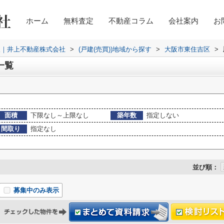
ホーム
無料査定
不動産コラム
会社案内
お
取｜井上不動産株式会社
>
(戸建(売買))地域から探す
>
大阪市東住吉区
>
一覧
面積
下限なし～上限なし
築年数
指定しない
間取り
指定なし
並び順：
募集中のみ表示