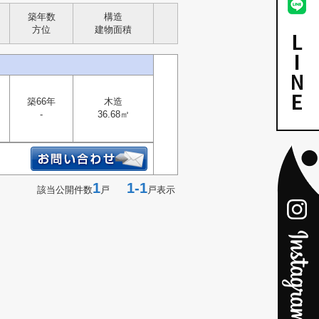
築年数
構造
方位
建物面積
築66年
木造
-
36.68㎡
1
1-1
該当公開件数
戸
戸表示