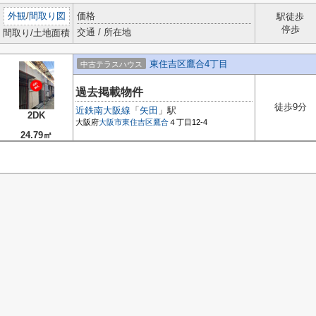
外観
/
間取り図
価格
駅徒歩
停歩
交通 / 所在地
間取り/土地面積
東住吉区鷹合4丁目
中古テラスハウス
過去掲載物件
徒歩9分
近鉄南大阪線
「
矢田
」駅
2DK
大阪府
大阪市東住吉区
鷹合
４丁目12-4
24.79㎡