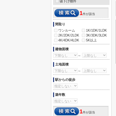
値下げ物件
1
件が該当
間取り
ワンルーム
1K/1DK/1LDK
2K/2DK/2LDK
3K/3DK/3LDK
4K/4DK/4LDK
5K以上
建物面積
～
土地面積
～
駅からの徒歩
築年数
1
件が該当