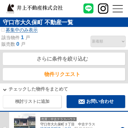
井上不動産株式会社
守口市大久保町 不動産一覧
募集中のみ表示
1
該当物件
戸
0
販売数
戸
さらに条件を絞り込む
物件リクエスト
チェックした物件をまとめて
検討リストに追加
お問い合わせ
売買｜中古テラスハウス
守口市大久保町３丁目 中古テラス