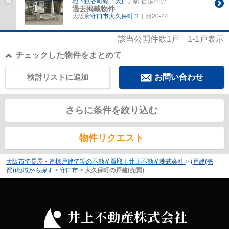
地下鉄谷町線
「
大日
」駅 徒歩24分
過去掲載物件
大阪府
守口市
大久保町
３丁目20-24
該当公開件数
1
戸
1-1
戸表示
チェックした物件をまとめて
検討リストに追加
お問い合わせ
さらに条件を絞り込む
物件リクエスト
大阪市で長屋・連棟戸建て等の不動産買取｜井上不動産株式会社
>
(戸建(売
買))地域から探す
>
守口市
>
大久保町の戸建(売買)
井上不動産株式会社