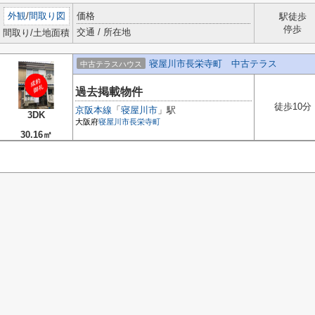
外観
/
間取り図
価格
駅徒歩
停歩
交通 / 所在地
間取り/土地面積
寝屋川市長栄寺町 中古テラス
中古テラスハウス
過去掲載物件
徒歩10分
京阪本線
「
寝屋川市
」駅
3DK
大阪府
寝屋川市
長栄寺町
30.16㎡