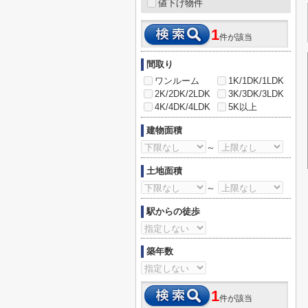
値下げ物件
1
件が該当
間取り
ワンルーム
1K/1DK/1LDK
2K/2DK/2LDK
3K/3DK/3LDK
4K/4DK/4LDK
5K以上
建物面積
～
土地面積
～
駅からの徒歩
築年数
1
件が該当