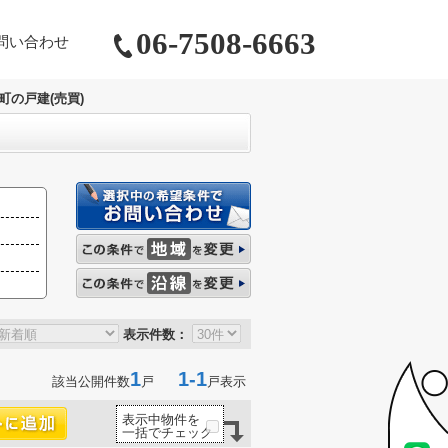
06-7508-6663
問い合わせ
町の戸建(売買)
表示件数：
1
1-1
該当公開件数
戸
戸表示
表示中物件を
一括でチェック