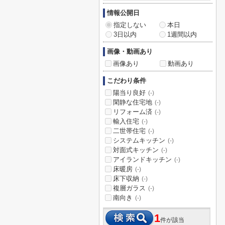
情報公開日
指定しない
本日
3日以内
1週間以内
画像・動画あり
画像あり
動画あり
こだわり条件
陽当り良好
(-)
閑静な住宅地
(-)
リフォーム済
(-)
輸入住宅
(-)
二世帯住宅
(-)
システムキッチン
(-)
対面式キッチン
(-)
アイランドキッチン
(-)
床暖房
(-)
床下収納
(-)
複層ガラス
(-)
南向き
(-)
1
件が該当