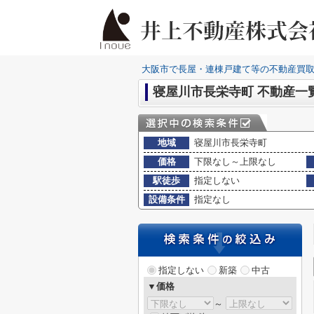
大阪市で長屋・連棟戸建て等の不動産買
寝屋川市長栄寺町 不動産一
地域
寝屋川市長栄寺町
価格
下限なし～上限なし
駅徒歩
指定しない
設備条件
指定なし
指定しない
新築
中古
▼価格
～