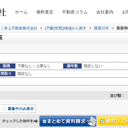
ホーム
無料査定
不動産コラム
会社案内
お
取｜井上不動産株式会社
>
(戸建(売買))地域から探す
>
寝屋川市
>
長栄寺
覧
面積
下限なし～上限なし
築年数
指定しない
間取り
指定なし
並び順：
募集中のみ表示