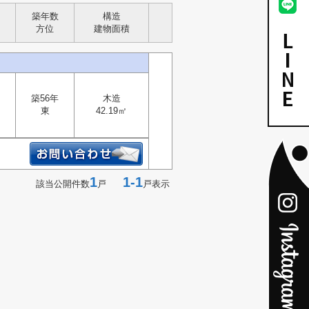
築年数
構造
方位
建物面積
築56年
木造
東
42.19㎡
1
1-1
該当公開件数
戸
戸表示