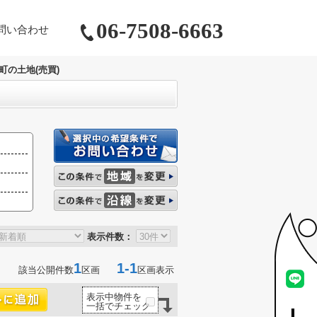
06-7508-6663
問い合わせ
町の土地(売買)
表示件数：
1
1-1
該当公開件数
区画
区画表示
表示中物件を
一括でチェック