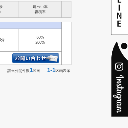
歩
建ぺい率
歩
容積率
60%
5分
200%
1
1-1
該当公開件数
区画
区画表示