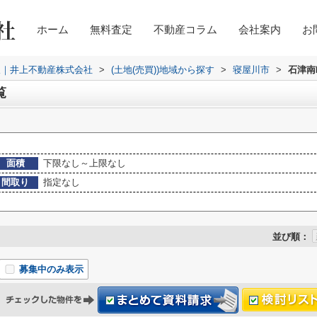
ホーム
無料査定
不動産コラム
会社案内
お
取｜井上不動産株式会社
>
(土地(売買))地域から探す
>
寝屋川市
>
石津南
覧
面積
下限なし～上限なし
間取り
指定なし
並び順：
募集中のみ表示