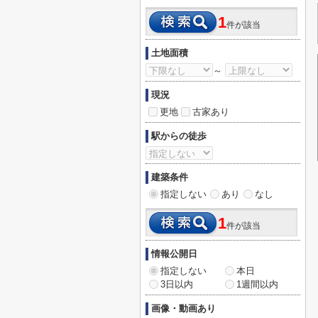
1
件が該当
土地面積
～
現況
更地
古家あり
駅からの徒歩
建築条件
指定しない
あり
なし
1
件が該当
情報公開日
指定しない
本日
3日以内
1週間以内
画像・動画あり