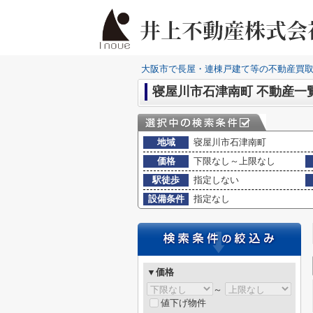
大阪市で長屋・連棟戸建て等の不動産買
寝屋川市石津南町 不動産一
地域
寝屋川市石津南町
価格
下限なし～上限なし
駅徒歩
指定しない
設備条件
指定なし
▼価格
～
値下げ物件