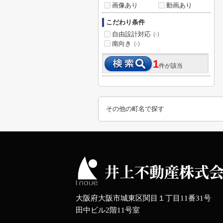
画像あり
動画あり
こだわり条件
自由設計対応
(-)
南向き
(-)
1
件が該当
その他の町名で探す
大阪府大阪市城東区関目１丁目11番31号
田中ビル2階11号室