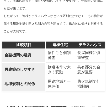
って、将来の建替え可能性や改修のしやすさが変わり、売却時の評価に
も差が生じます。
したがって、連棟かテラスハウスかという区別だけでなく、その物件が
属する用途地域や防火規制の内容を踏まえて、総合的に価格を判断する
ことが大切です。
比較項目
連棟住宅
テラスハウス
物件ごと個別
長屋同様に慎
金融機関の融資
審査
重審査
接道条件で大
共有部分の合
再建築のしやすさ
きく変動
意が重要
用途地域と一
防火規制で仕
地域規制との関係
体評価
様制約