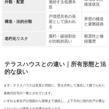
外観・配置
連続する低層木
接道状況
造
戸境壁共有の長
界壁の構造
構造・法的分類
屋として扱われ
と避難経路
る
腐朽・破損割合
耐震性と修
老朽化リスク
が比較的高い
繕履歴
テラスハウスとの違い｜所有形態と法
的な扱い
まず、テラスハウスは長屋と同様に、壁を共有して連続して建てられた
連棟式住宅の一種とされています。
いずれも各住戸が地面から屋根まで連続し、上下方向に他の住戸が重な
らないという構造上の共通点があります。