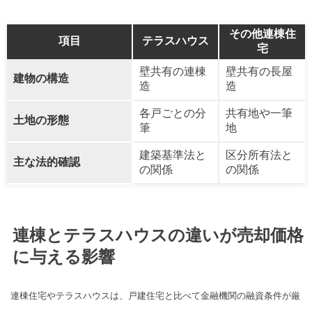
その他連棟住
項目
テラスハウス
宅
壁共有の連棟
壁共有の長屋
建物の構造
造
造
各戸ごとの分
共有地や一筆
土地の形態
筆
地
建築基準法と
区分所有法と
主な法的確認
の関係
の関係
連棟とテラスハウスの違いが売却価格
に与える影響
連棟住宅やテラスハウスは、戸建住宅と比べて金融機関の融資条件が厳