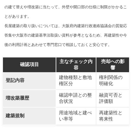
の建て替えや増改築に当たって、外壁や開口部の仕様に制限がかかるこ
とがあります。
長屋建築の取り扱いについては、大阪府内建築行政連絡協議会の質疑応
答集や大阪市の建築基準法取扱い資料が参考となるため、再建築性や今
後の利用計画とあわせて専門窓口で相談しておくと安心です。
主なチェック内
売却への影
確認項目
容
響
建物種類と敷地
権利関係の
登記内容
権区分
明確化
確認申請との整
融資可否と
増改築履歴
合状況
評価額
用途地域と建ぺ
再建築性と
建築規制
い率等
将来性