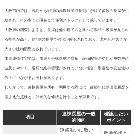
大阪市内では、戦前から戦後の高度経済成長期にかけて多数の長屋が供
給され、その多くが現在まで住宅ストックとして残っています。
大阪府の調査によると、長屋は他の建て方と比べて腐朽・破損が見られ
る割合が高く、約4割の長屋で劣化が確認されており、老朽化リスクが
大きい建物類型とされています。
木造連棟住宅では、雨漏りや構造材の腐食、設備配管の劣化が複数戸に
波及しやすく、適切な維持管理がされていない場合、耐震性や安全性の
低下につながるおそれがあります。
したがって、連棟長屋を所有・利用する際には、建築年代や改修履歴を
踏まえた点検と、計画的な修繕を行うことが重要です。
連棟長屋の一般
確認したい
項目
的傾向
ポイント
道路沿いに数戸
敷地形状と