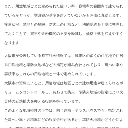
また、用途地域ごとに定められた建ぺい率・容積率の範囲内で建てられ
ているかどうか、増改築が基準を超えていないかも評価に直結します。
接道状況、隣地との離隔、防火上の仕様など、法的制約を丁寧に整理し
ておくことで、買主や金融機関の不安を軽減し、価格下落を抑えやすく
なります。
大阪市が公表している都市計画情報では、城東区の多くの住宅地で住居
系用途地域と準防火地域などの指定が組み合わされており、建ぺい率や
容積率もこれらの用途地域と一体で定められています。
大阪市の資料によると、用途地域は地区ごとの建物用途や建てられるボ
リュームをコントロールし、あわせて防火・準防火地域の指定により火
災時の延焼拡大を抑える役割を持っています。
このような地域特性の下では、同じ連棟・テラスハウスでも、指定され
た建ぺい率・容積率にどの程度余裕があるか、準防火地域かどうかによ