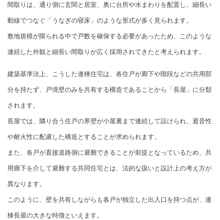
間取りは、通り側に玄関と居室、奥に台所や水まわりを配置し、細長い
動線でつなぐ「うなぎの寝床」のような形式が多く見られます。
敷地規模が限られる中で戸数を確保する必要があったため、このような
連続した外観と細長い間取りが広く採用されてきたと考えられます。
建築基準法上、こうした連棟住宅は、各住戸が廊下や階段などの共用部
分を持たず、戸境壁のみを共有する構造であることから「長屋」に分類
されます。
長屋では、隣り合う住戸の界壁が小屋裏まで連続して設けられ、遮音性
や耐火性に配慮した構造とすることが求められます。
また、各戸が直接道路側に避難できることが前提となっているため、共
用廊下を介して避難する共同住宅とは、法的な扱いと設計上の考え方が
異なります。
このように、壁を共有しながらも各戸が独立した出入口を持つ点が、連
棟長屋の大きな特徴といえます。