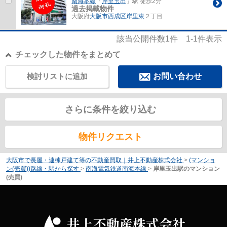
南海本線
「
岸里玉出
」駅 徒歩2分
過去掲載物件
大阪府
大阪市西成区
岸里東
２丁目
該当公開件数
1
件
1-1
件表示
チェックした物件をまとめて
検討リストに追加
お問い合わせ
さらに条件を絞り込む
物件リクエスト
大阪市で長屋・連棟戸建て等の不動産買取｜井上不動産株式会社
>
(マンショ
ン(売買))路線・駅から探す
>
南海電気鉄道南海本線
>
岸里玉出駅のマンション
(売買)
井上不動産株式会社