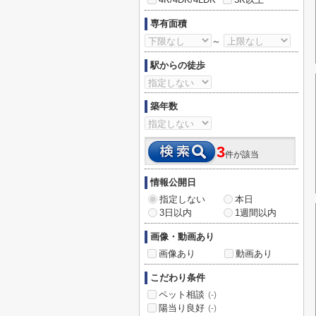
専有面積
～
駅からの徒歩
築年数
3
件が該当
情報公開日
指定しない
本日
3日以内
1週間以内
画像・動画あり
画像あり
動画あり
こだわり条件
ペット相談
(-)
陽当り良好
(-)