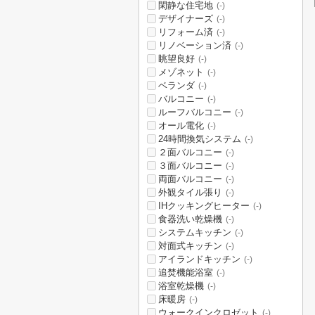
閑静な住宅地
(-)
デザイナーズ
(-)
リフォーム済
(-)
リノベーション済
(-)
眺望良好
(-)
メゾネット
(-)
ベランダ
(-)
バルコニー
(-)
ルーフバルコニー
(-)
オール電化
(-)
24時間換気システム
(-)
２面バルコニー
(-)
３面バルコニー
(-)
両面バルコニー
(-)
外観タイル張り
(-)
IHクッキングヒーター
(-)
食器洗い乾燥機
(-)
システムキッチン
(-)
対面式キッチン
(-)
アイランドキッチン
(-)
追焚機能浴室
(-)
浴室乾燥機
(-)
床暖房
(-)
ウォークインクロゼット
(-)