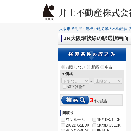
大阪市で長屋・連棟戸建て等の不動産買
JR大阪環状線の駅選択画面
指定しない
新築
中古
▼価格
～
値下げ物件
3
件が該当
間取り
ワンルーム
1K/1DK/1LDK
2K/2DK/2LDK
3K/3DK/3LDK
4K/4DK/4LDK
5K以上