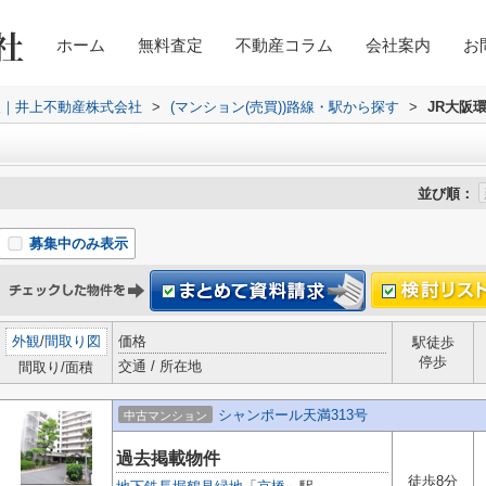
ホーム
無料査定
不動産コラム
会社案内
お
取｜井上不動産株式会社
>
(マンション(売買))路線・駅から探す
>
JR大阪
並び順：
募集中のみ表示
外観
/
間取り図
価格
駅徒歩
停歩
交通 / 所在地
間取り/面積
シャンポール天満313号
中古マンション
過去掲載物件
徒歩8分