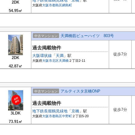
地下鉄長堀鶴見緑地
「
京橋
」駅
2DK
大阪府
大阪市都島区
網島町
54.95㎡
天満橋筋ビューハイツ 803号
中古マンション
過去掲載物件
徒歩7分
大阪環状線
「
天満
」駅
2DK
大阪府
大阪市北区
天満橋
２丁目2-11
42.87㎡
アルティスタ京橋ONP
中古マンション
過去掲載物件
徒歩7分
地下鉄長堀鶴見緑地
「
京橋
」駅
3LDK
大阪府
大阪市都島区
中野町
２丁目5-20
73.91㎡