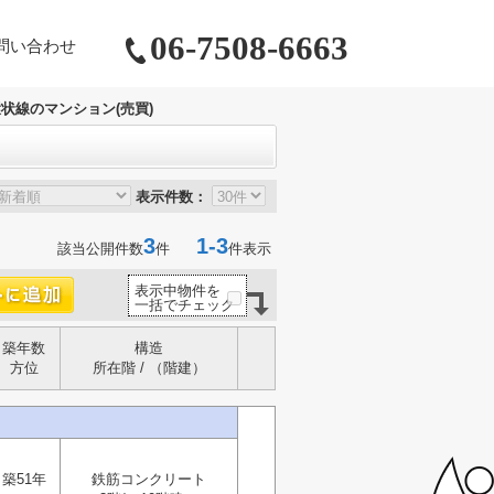
06-7508-6663
問い合わせ
環状線のマンション(売買)
表示件数：
3
1-3
該当公開件数
件
件表示
表示中物件を
一括でチェック
築年数
構造
方位
所在階 / （階建）
築51年
鉄筋コンクリート