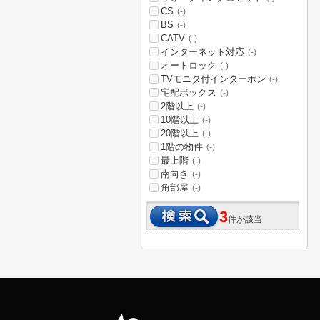
CS
(-)
BS
(-)
CATV
(-)
インターネット対応
(-)
オートロック
(-)
TVモニタ付インターホン
(-)
宅配ボックス
(-)
2階以上
(-)
10階以上
(-)
20階以上
(-)
1階の物件
(-)
最上階
(-)
南向き
(-)
角部屋
(-)
3
件が該当